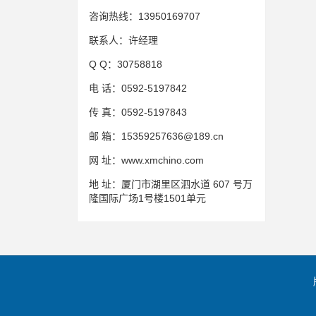
咨询热线：
13950169707
联系人：
许经理
Q Q：
30758818
电 话：
0592-5197842
传 真：
0592-5197843
邮 箱：
15359257636@189.cn
网 址：
www.xmchino.com
地 址：
厦门市湖里区泗水道 607 号万
隆国际广场1号楼1501单元