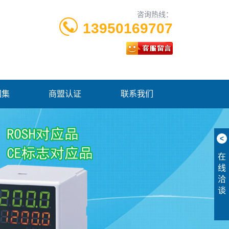
咨询热线：
13950169707
图集
商盟认证
联系我们
<
在
线
洽
谈