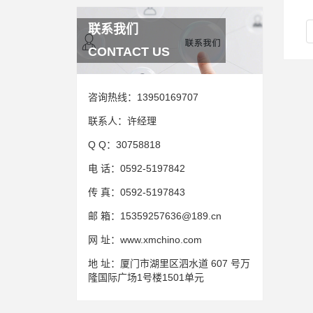
联系我们
CONTACT US
咨询热线：
13950169707
联系人：
许经理
Q Q：
30758818
电 话：
0592-5197842
传 真：
0592-5197843
邮 箱：
15359257636@189.cn
网 址：
www.xmchino.com
地 址：
厦门市湖里区泗水道 607 号万
隆国际广场1号楼1501单元