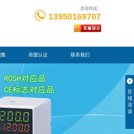
咨询热线：
13950169707
图集
商盟认证
联系我们
<
在
线
洽
谈