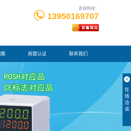
咨询热线：
13950169707
图集
商盟认证
联系我们
<
在
线
洽
谈