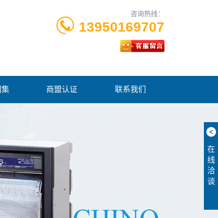
咨询热线：
13950169707
图集
商盟认证
联系我们
<
在
线
洽
谈