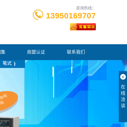
咨询热线：
13950169707
图集
商盟认证
联系我们
<
在
线
洽
谈