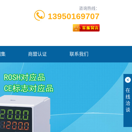
咨询热线：
13950169707
图集
商盟认证
联系我们
<
在
线
洽
谈