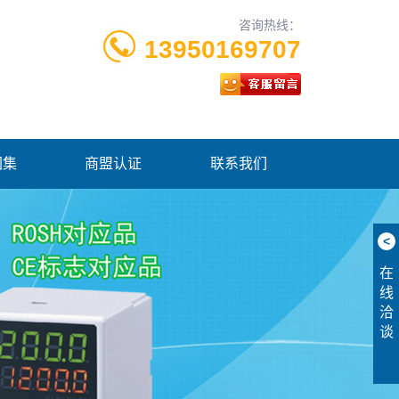
咨询热线：
13950169707
图集
商盟认证
联系我们
<
在
线
洽
谈