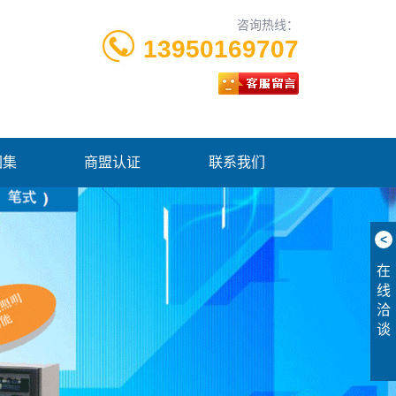
咨询热线：
13950169707
图集
商盟认证
联系我们
<
在
线
洽
谈